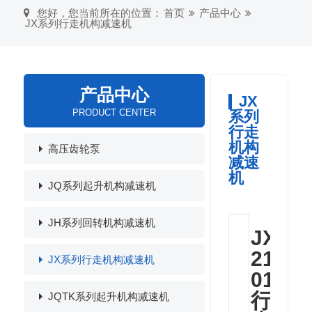
您好，您当前所在的位置：
首页
产品中心
JX系列行走机构减速机
产品中心
JX
PRODUCT CENTER
系列
行走
机构
高压齿轮泵
减速
机
JQ系列起升机构减速机
JH系列回转机构减速机
JX110
215-
JX系列行走机构减速机
01
行
JQTK系列起升机构减速机