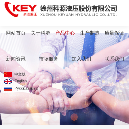
华体会体育
网站首页
关于科源
产品中心
生产制造
质量保证
新闻资讯
市场服务
加入我们
联系我们
中文版
English
Русский язык