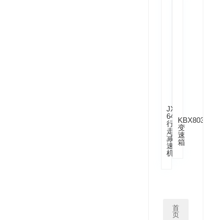
JX3-
64
KBX8032
行
变
走
速
减
箱
速
机
首
页