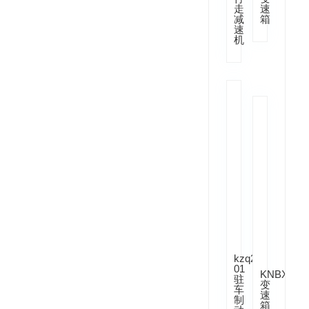
走
速
减
箱
速
机
kzq2-
01
KNBX120
驻
变
车
速
制
箱