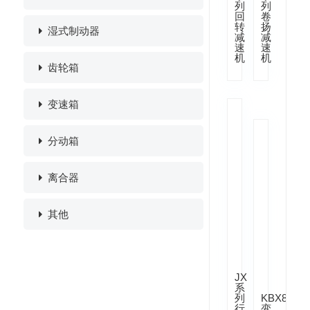
列
列
回
卷
转
扬
湿式制动器
减
减
速
速
机
机
齿轮箱
变速箱
分动箱
离合器
其他
JX
系
列
KBX8031
行
变