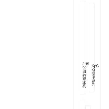
JH5-
KpG
40
双
回
联
转
泵
减
系
速
列
机