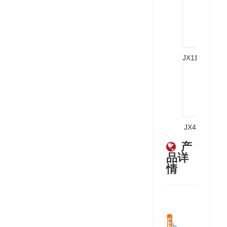
JX450-35
产
品详
情