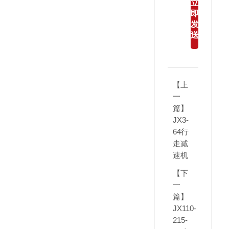
立
即
发
送
【上
一
篇】
JX3-
64行
走减
速机
【下
一
篇】
JX110-
215-