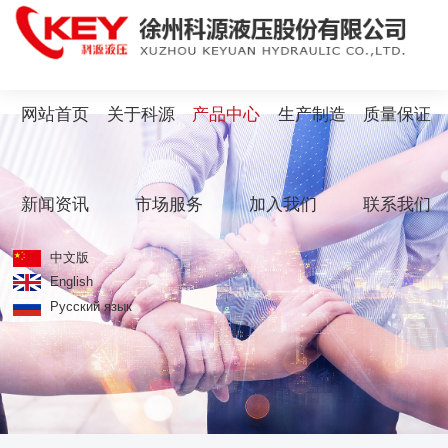
华体会体育
网站首页
关于科源
产品中心
生产制造
质量保证
新闻资讯
市场服务
加入我们
联系我们
中文版
English
Русский язык