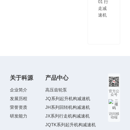
01 行
走减
速机
关于科源
产品中心
企业简介
高压齿轮泵
官方公
众号
发展历程
JQ系列起升机构减速机
荣誉资质
JH系列回转机构减速机
访问移
研发能力
JX系列行走机构减速机
动端
JQTK系列起升机构减速机