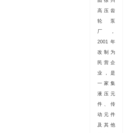
团徐州
高压齿
轮泵
厂，
2001年
改制为
民营企
业，是
一家集
液压元
件、传
动元件
及其他