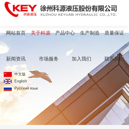
华体会体育
网站首页
关于科源
产品中心
生产制造
质量保证
新闻资讯
市场服务
加入我们
联系我们
中文版
English
Русский язык