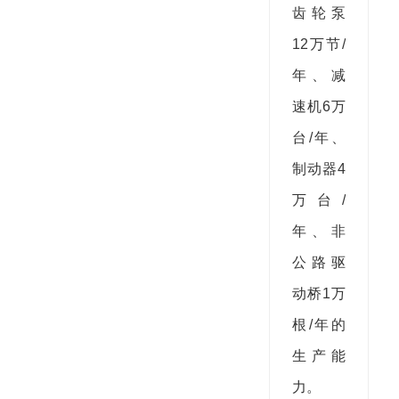
齿轮泵
12万节/
年、减
速机6万
台/年、
制动器4
万台/
年、非
公路驱
动桥1万
根/年的
生产能
力。