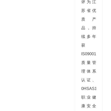
评为江
苏省优
质产
品，持
续多年
获
IS09001
质量管
理体系
认证、
0HSAS18001
职业健
康安全