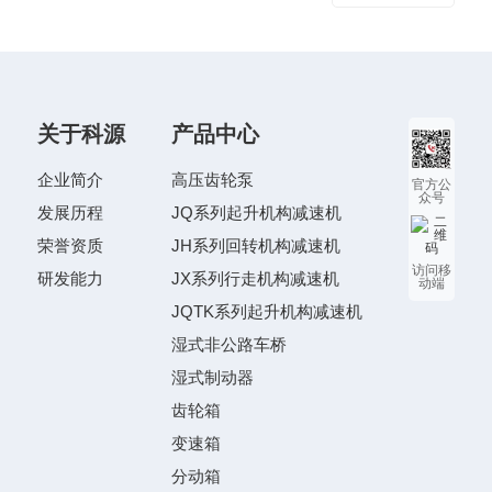
关于科源
产品中心
企业简介
高压齿轮泵
官方公
众号
发展历程
JQ系列起升机构减速机
荣誉资质
JH系列回转机构减速机
访问移
研发能力
JX系列行走机构减速机
动端
JQTK系列起升机构减速机
湿式非公路车桥
湿式制动器
齿轮箱
变速箱
分动箱