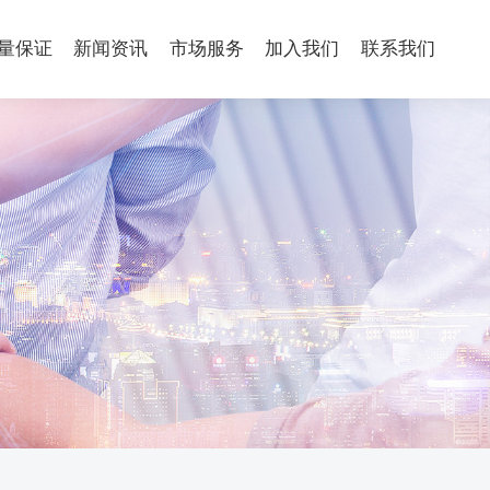
量保证
新闻资讯
市场服务
加入我们
联系我们