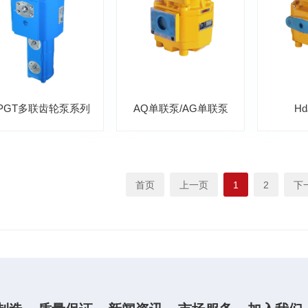
PGT多联齿轮泵系列
AQ单联泵/AG单联泵
H
首页
上一页
1
2
下