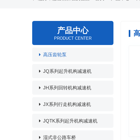
产品中心
PRODUCT CENTER
高压齿轮泵
JQ系列起升机构减速机
JH系列回转机构减速机
JX系列行走机构减速机
JQTK系列起升机构减速机
湿式非公路车桥