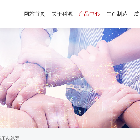
网站首页
关于科源
产品中心
生产制造
质
高压齿轮泵