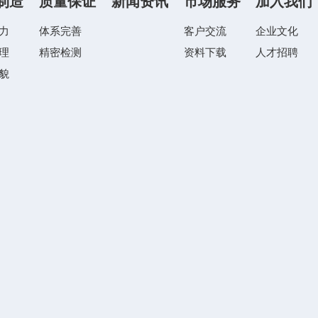
制造
质量保证
新闻资讯
市场服务
加入我们
力
体系完善
客户交流
企业文化
理
精密检测
资料下载
人才招聘
貌