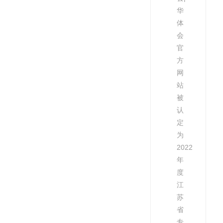
华
体
会
官
方
网
站
被
认
定
为
2022
年
度
江
苏
省
专