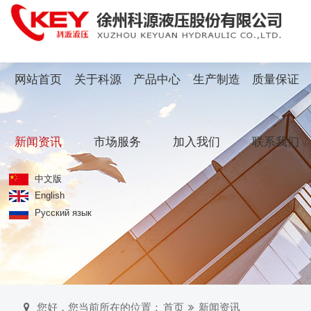
网站首页
关于科源
产品中心
生产制造
质量保证
新闻资讯
市场服务
加入我们
联系我们
中文版
English
Русский язык
您好，您当前所在的位置：
首页
新闻资讯