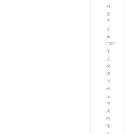
科
技
局
发
布
2022
年
度
徐
州
市
科
技
成
果
转
化
示