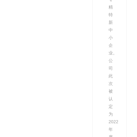
精
特
新
中
小
企
业。
公
司
此
次
被
认
定
为
2022
年