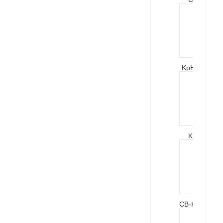
KpHG双联
KPHG三