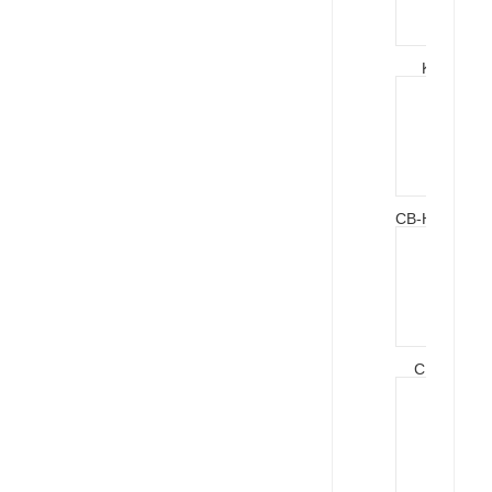
KpQ齿轮
CB-TNR0