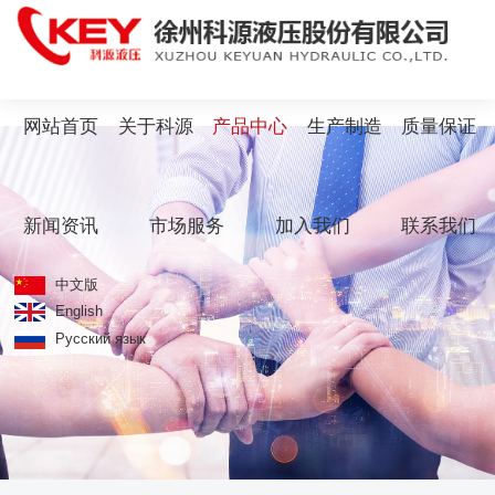
华体会体育
网站首页
关于科源
产品中心
生产制造
质量保证
新闻资讯
市场服务
加入我们
联系我们
中文版
English
Русский язык