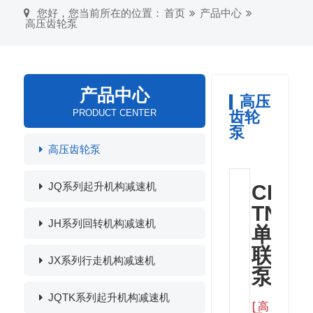
您好，您当前所在的位置：
首页
产品中心
高压齿轮泵
产品中心
高压
PRODUCT CENTER
齿轮
泵
高压齿轮泵
JQ系列起升机构减速机
CB-
TNR0
JH系列回转机构减速机
单
联
JX系列行走机构减速机
泵
JQTK系列起升机构减速机
[ 高