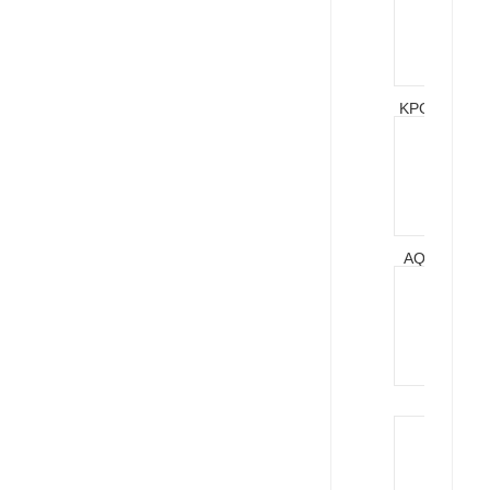
KPGT多联
AQ单联泵/
Hd单泵