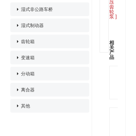
压
齿
湿式非公路车桥
轮
泵 ]
湿式制动器
齿轮箱
相
关
产
品
变速箱
分动箱
离合器
KpG单
其他