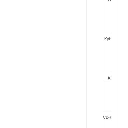
KpHG双联
KPHG三