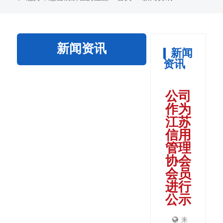
新闻资讯
新闻
资讯
公司
作为
江苏
信用
管理
协会
会员
进行
公示
来