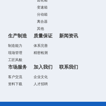
齿轮箱
变速箱
分动箱
离合器
其他
生产制造
质量保证
新闻资讯
制造能力
体系完善
现场管理
精密检测
工匠风貌
市场服务
加入我们
联系我们
客户交流
企业文化
资料下载
人才招聘