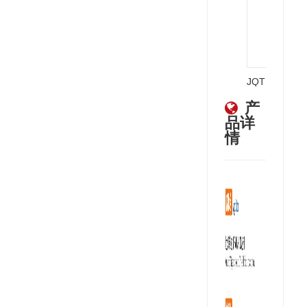
产
品详
情