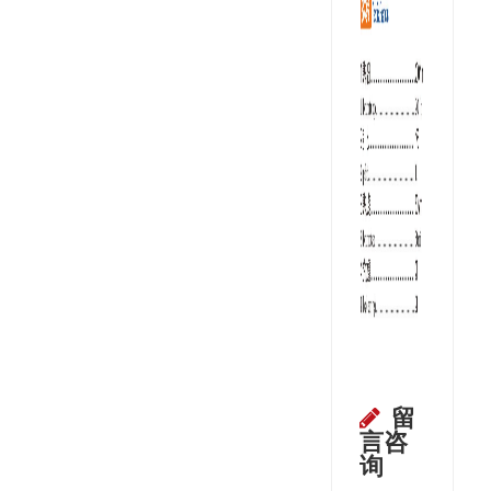
留
言咨
询