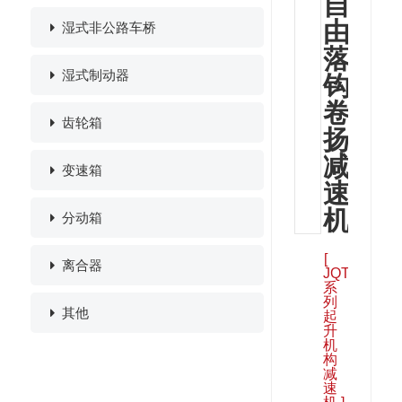
自
由
湿式非公路车桥
落
湿式制动器
钩
卷
齿轮箱
扬
减
变速箱
速
机
分动箱
[
离合器
JQTK
系
列
其他
起
升
机
构
减
速