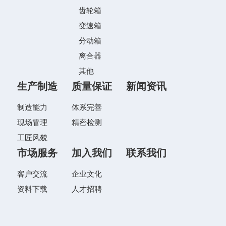
齿轮箱
变速箱
分动箱
离合器
其他
生产制造
质量保证
新闻资讯
制造能力
体系完善
现场管理
精密检测
工匠风貌
市场服务
加入我们
联系我们
客户交流
企业文化
资料下载
人才招聘