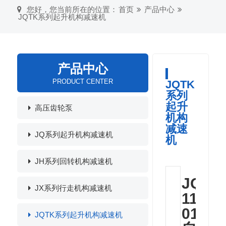
您好，您当前所在的位置：
首页
产品中心
JQTK系列起升机构减速机
产品中心
PRODUCT CENTER
JQTK
系列
起升
高压齿轮泵
机构
减速
JQ系列起升机构减速机
机
JH系列回转机构减速机
JQTK
JX系列行走机构减速机
118-
01
JQTK系列起升机构减速机