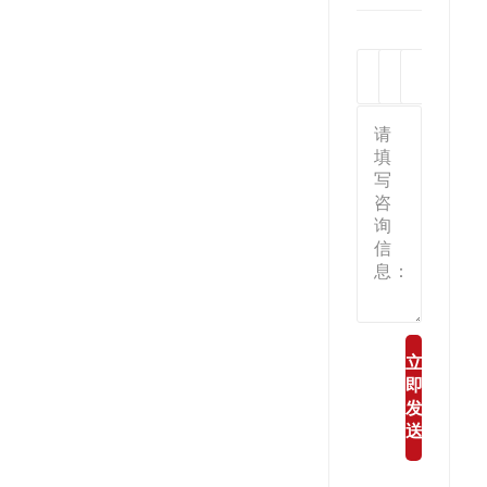
立
即
发
送