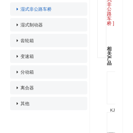
非
湿式非公路车桥
公
路
车
桥 ]
湿式制动器
齿轮箱
相
关
变速箱
产
品
分动箱
离合器
其他
KJSQ325