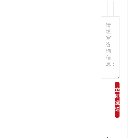
立
即
发
送