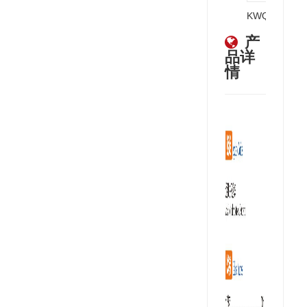
产
品详
情