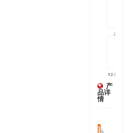
JY系列液
YJ-1-1.3-
产
品详
情