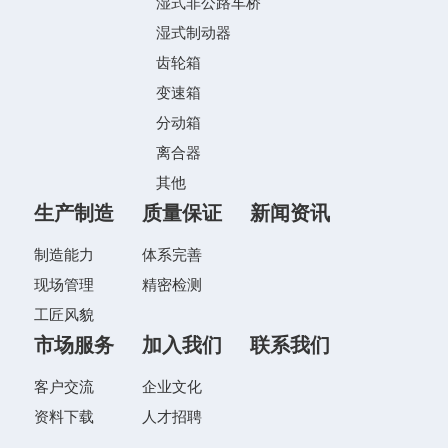
湿式非公路车桥
湿式制动器
齿轮箱
变速箱
分动箱
离合器
其他
生产制造
质量保证
新闻资讯
制造能力
体系完善
现场管理
精密检测
工匠风貌
市场服务
加入我们
联系我们
客户交流
企业文化
资料下载
人才招聘