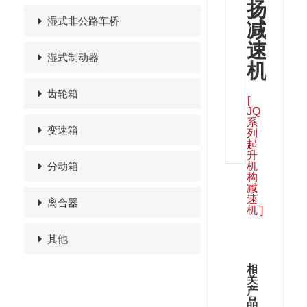
扬
湿式非公路车桥
减
速
湿式制动器
机
齿轮箱
[
JQ
系
变速箱
列
起
升
分动箱
机
构
减
速
离合器
机 ]
其他
相
关
产
品