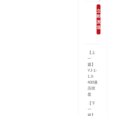
立
即
发
送
【上
一
篇】
YJ-1-
1.3-
400液
压绞
盘
【下
一
篇】