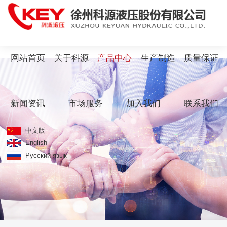
华体会体育
网站首页
关于科源
产品中心
生产制造
质量保证
新闻资讯
市场服务
加入我们
联系我们
中文版
English
Русский язык