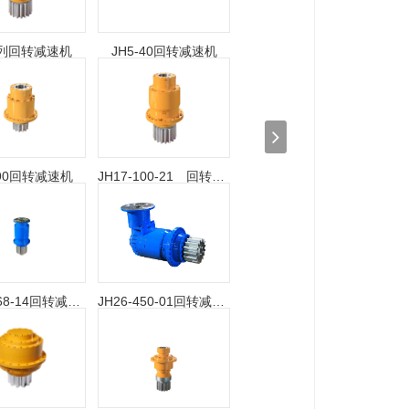
系列回转减速机
JH5-40回转减速机
-90回转减速机
JH17-100-21 回转减速机
JH17-368-14回转减速机
JH26-450-01回转减速机