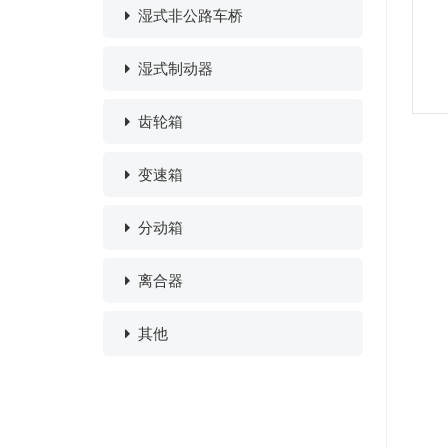
湿式非公路车桥
湿式制动器
齿轮箱
变速箱
分动箱
离合器
其他