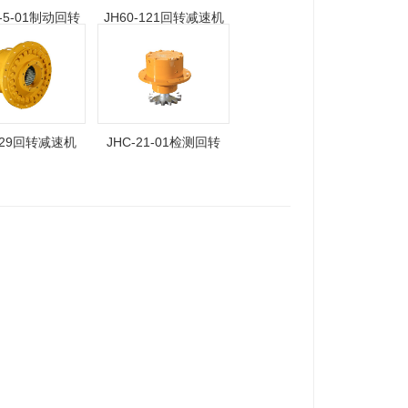
Z-5-01制动回转
JH60-121回转减速机
0-29回转减速机
JHC-21-01检测回转